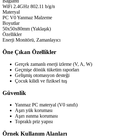
Bağlantı
WiFi 2.4GHz 802.11 b/g/n
Materyal
PC V0 Yanmaz Malzeme
Boyutlar
50x50x80mm (Yaklaşık)
Özellikler
Enerji Monitörü, Zamanlayıcı
Öne Çıkan Özellikler
Gerçek zamanlı enerji izleme (V, A, W)
Geçmişe dönük tüketim raporları
Gelişmiş otomasyon desteği
Çocuk kilidi ve fiziksel tuş
Güvenlik
Yanmaz PC materyal (V0 sınıfı)
Aşırı yük koruması
Aşırı ısınma koruması
Topraklı priz yapısı
Örnek Kullanım Alanları