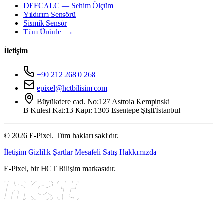
DEFCALC — Sehim Ölçüm
Yıldırım Sensörü
Sismik Sensör
Tüm Ürünler →
İletişim
+90 212 268 0 268
epixel@hctbilisim.com
Büyükdere cad. No:127 Astroia Kempinski
B Kulesi Kat:13 Kapı: 1303 Esentepe Şişli/İstanbul
© 2026 E-Pixel. Tüm hakları saklıdır.
İletişim
Gizlilik
Şartlar
Mesafeli Satış
Hakkımızda
E-Pixel, bir HCT Bilişim markasıdır.